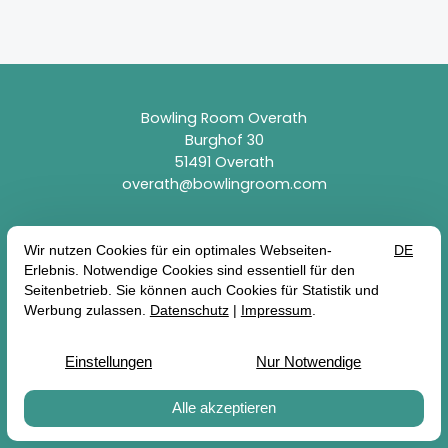
Bowling Room Overath
Burghof 30
51491 Overath
overath@bowlingroom.com
Vertrag widerrufen
Impressum
Datenschutz
AGB
Erklärung zur Barrierefreiheit
Alle Preise gelten inkl. MwSt. zzgl. Versandkosten
© 2026 Bowling Room Overath — Site by
prointernet